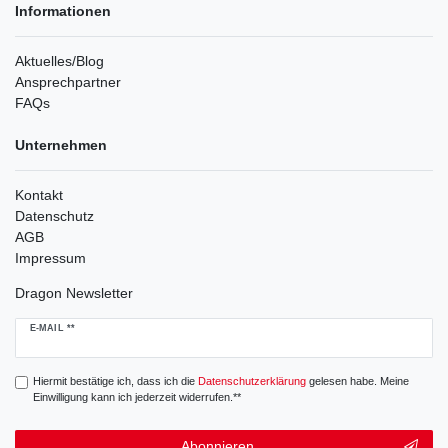
Informationen
Aktuelles/Blog
Ansprechpartner
FAQs
Unternehmen
Kontakt
Datenschutz
AGB
Impressum
Dragon Newsletter
Newsletter
E-MAIL **
Honig
Hiermit bestätige ich, dass ich die
Daten­schutz­erklärung
gelesen habe. Meine
Einwilligung kann ich jederzeit widerrufen.**
Abonnieren