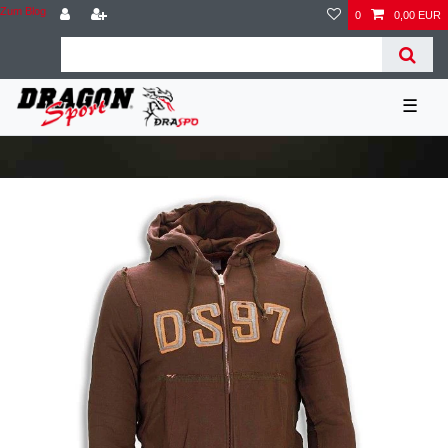
Zum Blog
0
0,00 EUR
☰