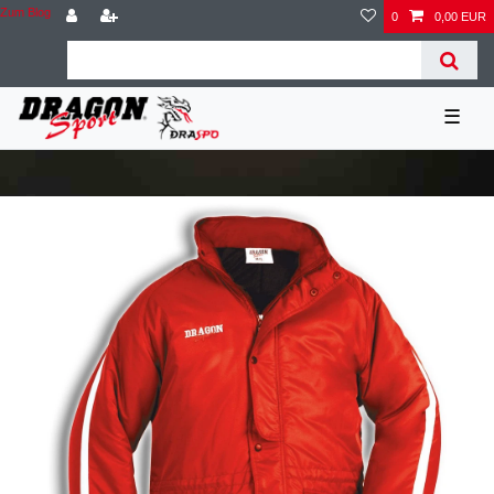
Zum Blog
0
0,00 EUR
☰