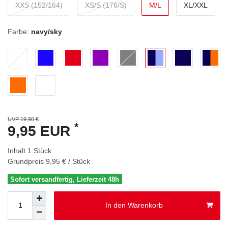
XXS (152/164)
XS/S (176/S)
M/L
XL/XXL
Farbe:
navy/sky
UVP 19,90 €
*
9,95 EUR
Inhalt
1
Stück
Grundpreis
9,95 € / Stück
Sofort versandfertig, Lieferzeit 48h
In den Warenkorb