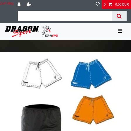
Zum Blog
0
0,00 EUR
☰