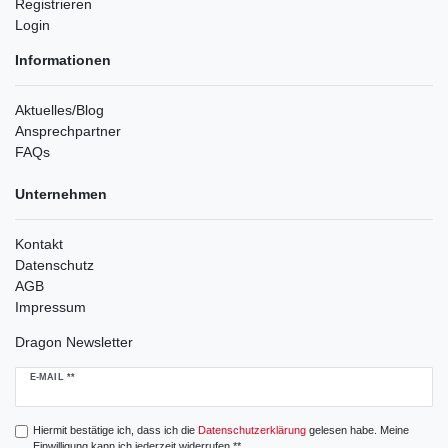
Registrieren
Login
Informationen
Aktuelles/Blog
Ansprechpartner
FAQs
Unternehmen
Kontakt
Datenschutz
AGB
Impressum
Dragon Newsletter
Newsletter
E-MAIL **
Honig
Hiermit bestätige ich, dass ich die
Daten­schutz­erklärung
gelesen habe. Meine
Einwilligung kann ich jederzeit widerrufen.**