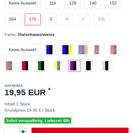
Keine Auswahl
116
128
140
152
164
176
S
M
L
XXL
Farbe:
lila/schwarz/weiss
Keine Auswahl
UVP 59,90 €
*
19,95 EUR
Inhalt
1
Stück
Grundpreis
19,95 € / Stück
Sofort versandfertig, Lieferzeit 48h