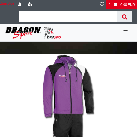
Zum Blog
0
0,00 EUR
☰