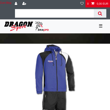
Zum Blog
0
0,00 EUR
☰