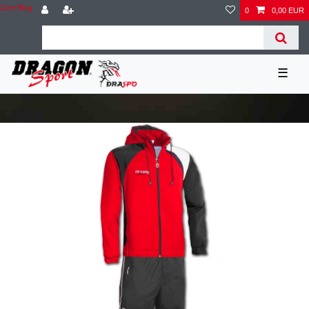
Zum Blog
0
0,00 EUR
☰