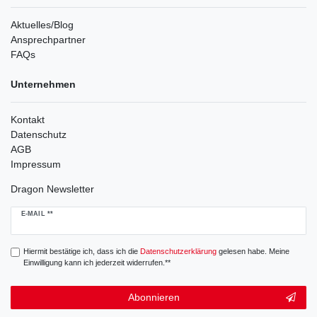
Aktuelles/Blog
Ansprechpartner
FAQs
Unternehmen
Kontakt
Datenschutz
AGB
Impressum
Dragon Newsletter
Newsletter
E-MAIL **
Honig
Hiermit bestätige ich, dass ich die
Daten­schutz­erklärung
gelesen habe. Meine
Einwilligung kann ich jederzeit widerrufen.**
Abonnieren