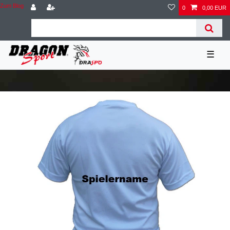
Zum Blog
0
0,00 EUR
☰