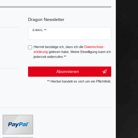
Dragon Newsletter
Newsletter
E-MAIL **
Honig
Hiermit bestätige ich, dass ich die
Daten­schutz­
erklärung
gelesen habe. Meine Einwilligung kann ich
jederzeit widerrufen.**
Abonnieren
** Hierbei handelt es sich um ein Pflichtfeld.