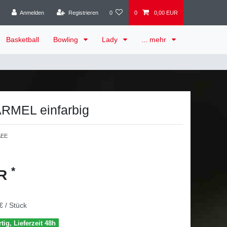
Anmelden
Registrieren
0
0
0,00 EUR
Basketball
Bowling
Lady
... mehr
ÄRMEL einfarbig
AEE
*
UR
€ / Stück
tig, Lieferzeit 48h