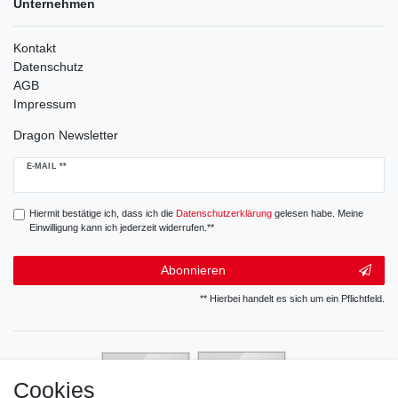
Unternehmen
Kontakt
Datenschutz
AGB
Impressum
Dragon Newsletter
Newsletter
E-MAIL **
Honig
Hiermit bestätige ich, dass ich die
Daten­schutz­erklärung
gelesen habe. Meine
Einwilligung kann ich jederzeit widerrufen.**
Abonnieren
** Hierbei handelt es sich um ein Pflichtfeld.
Cookies