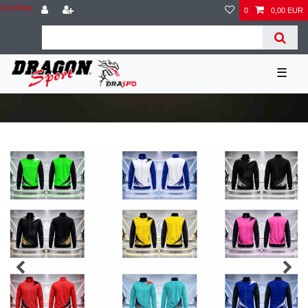
Zum Blog
0
0,00 EUR
☰