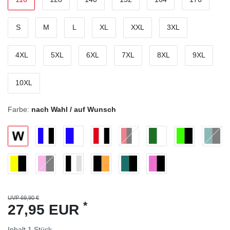
S
M
L
XL
XXL
3XL
4XL
5XL
6XL
7XL
8XL
9XL
10XL
Farbe:
nach Wahl / auf Wunsch
UVP 69,90 €
*
27,95 EUR
Inhalt
1
Stück