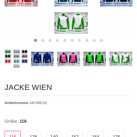
JACKE WIEN
Artikelnummer
JACWIE116
Größe:
116
116
128
140
152
164
176