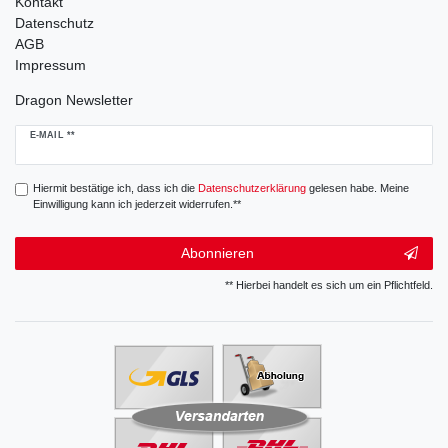
Kontakt
Datenschutz
AGB
Impressum
Dragon Newsletter
Newsletter
E-MAIL **
Honig
Hiermit bestätige ich, dass ich die
Daten­schutz­erklärung
gelesen habe. Meine
Einwilligung kann ich jederzeit widerrufen.**
Abonnieren
** Hierbei handelt es sich um ein Pflichtfeld.